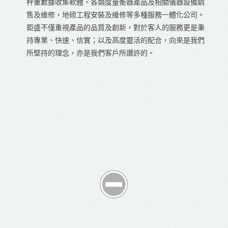
秤重數據收集軟體，各類度量衡器產品及相關儀器設備銷
售及維修，地磅工程安裝及維修等多種服務一體化公司。
鉅盛不僅重視產品的品質及創新，對於客人的服務更是秉
持專業、快速、信實；以及高度靈活的配合，向來是我們
所堅持的理念，亦是我們客戶所讚許的。