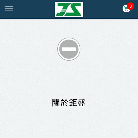
0
關於鉅盛